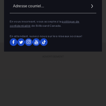
cinéma, à la télévision et sur les plateformes
Adres
courrie
numériques.
En vous inscrivant, vous acceptez la
politique de
LIRE PLUS
confidentialité
de Billboard Canada.
En attendant, suivez‑nous sur les réseaux sociaux!
ADVERTISEMENT