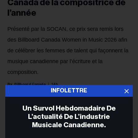
Canada de la compositrice de
l’année
Présenté par la SOCAN, ce prix sera remis lors
des Billboard Canada Women in Music 2026 afin
de célébrer les femmes de talent qui façonnent la
musique canadienne par l’écriture et la
composition.
Billboard Canada
14h
INFOLETTRE
CONTENU PARTENAIRE
Un Survol Hebdomadaire De
Billboard Canada et la SOCAN unissent leurs forces
L’actualité De L’industrie
pour mettre en lumière les femmes qui redéfinissent la
Musicale Canadienne.
manière dont les histoires prennent vie en musique au