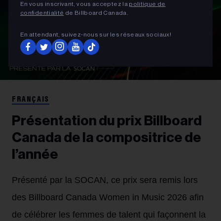
En vous inscrivant, vous acceptez la
politique de
confidentialité
de Billboard Canada.
En attendant, suivez‑nous sur les réseaux sociaux!
FRANÇAIS
Présentation du prix Billboard
Canada de la compositrice de
l’année
Présenté par la SOCAN, ce prix sera remis lors
des Billboard Canada Women in Music 2026 afin
de célébrer les femmes de talent qui façonnent la