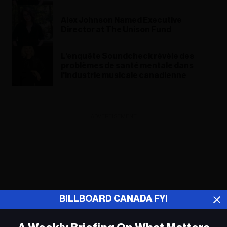
Alex Johnson Named Executive
Director at The Unison Fund
L'enquête Soundcheck révèle des
problèmes de santé mentale dans
l'industrie musicale canadienne
ADVERTISEMENT
BILLBOARD CANADA FYI