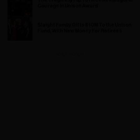
The Tragically Hip To Receive Inaugural
Courage in Unison Award
Slaight Family Gifts $10M To the Unison
Fund, With New Money For Retirees
ADVERTISEMENT