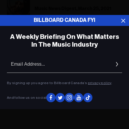
Music News Digest, March 25, 2021
BILLBOARD CANADA FYI
A Weekly Briefing On What Matters
ADVERTISEMENT
In The Music Industry
Em
Ad
By signing up you agree to Billboard Canada’s
privacy policy
.
And follow us on social