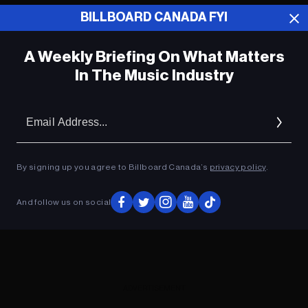
BILLBOARD CANADA FYI
ADVERTISEMENT
A Weekly Briefing On What Matters
In The Music Industry
Em
Ad
By signing up you agree to Billboard Canada’s
privacy policy
.
And follow us on social
ADVERTISEMENT