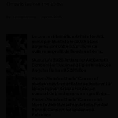
Ontario before the show.
Stefano Rebuli
July 08, 2026
Le concert-bénéfice Artists for Aid,
piloté par Mustafa en 2026 à Los
Angeles, a récolté 5,5 millions de
dollars au profit du Soudan et de la
Palestine
Mustafa’s 2026 Artists for Aid Benefit
Concert for Sudan and Palestine in Los
Angeles Raises $5.5 Million
Shawn Mendes, Daniel Caesar et
plusieurs autres artistes se joindront à
Mustafa pour Artists For Aid, un
concert de bienfaisance au profit du
Soudan et de la Palestine
Shawn Mendes, Daniel Caesar and
More to Join Mustafa in Artists For Aid
Benefit Concert for Sudan and
Palestine