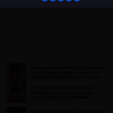
« Je suis vraiment fier d'être Canadien »
: Shawn Mendes célèbre son pays
d'origine lors d'un concert à Toronto
‘I’m Really Proud to Be Canadian’:
Shawn Mendes Shouts Out Home
Country During Toronto Show
Shawn Mendes Plays an Intimate Show