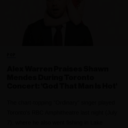
POP
Alex Warren Praises Shawn
Mendes During Toronto
Concert: 'God That Man Is Hot'
The chart-topping "Ordinary" singer played
Toronto's RBC Amphitheatre last night (July
7), where he also went fishing in Lake