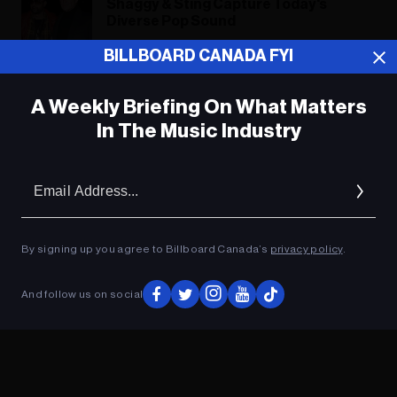
Shaggy & Sting Capture Today's
Diverse Pop Sound
BILLBOARD CANADA FYI
A Weekly Briefing On What Matters
ADVERTISEMENT
In The Music Industry
Em
Ad
By signing up you agree to Billboard Canada’s
privacy policy
.
And follow us on social