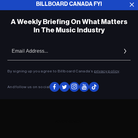
BILLBOARD CANADA FYI
ADVERTISEMENT
A Weekly Briefing On What Matters
In The Music Industry
Em
Ad
By signing up you agree to Billboard Canada’s
privacy policy
.
And follow us on social
ADVERTISEMENT