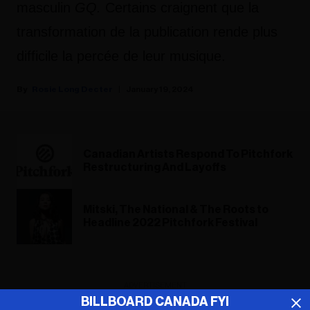
masculin
GQ.
Certains craignent que la
transformation de la publication rende plus
difficile la percée de leur musique.
Rosie Long Decter
January 19, 2024
Canadian Artists Respond To Pitchfork
Restructuring And Layoffs
Mitski, The National & The Roots to
Headline 2022 Pitchfork Festival
ADVERTISEMENT
BILLBOARD CANADA FYI