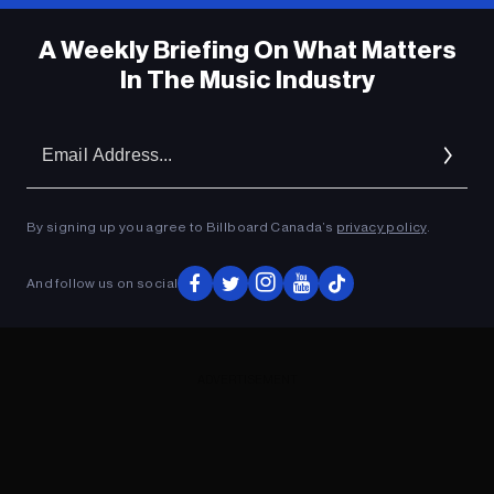
A Weekly Briefing On What Matters
In The Music Industry
Em
Ad
By signing up you agree to Billboard Canada’s
privacy policy
.
And follow us on social
ADVERTISEMENT