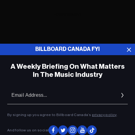
ADVERTISEMENT
BILLBOARD CANADA FYI
A Weekly Briefing On What Matters
In The Music Industry
Em
Ad
By signing up you agree to Billboard Canada’s
privacy policy
.
La reprise par The Beaches du
classique des années 80 « I Ran (So Far
And follow us on social