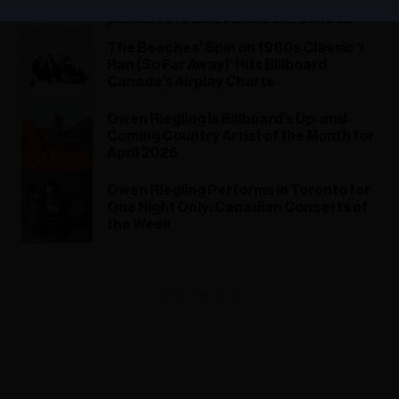
Away) » fait son entrée dans les
palmarès radio de Billboard Canada
The Beaches’ Spin on 1980s Classic ‘I
Ran (So Far Away)’ Hits Billboard
Canada's Airplay Charts
Owen Riegling Is Billboard’s Up-and-
Coming Country Artist of the Month for
April 2026
Owen Riegling Performs in Toronto for
One Night Only: Canadian Concerts of
the Week
ADVERTISEMENT