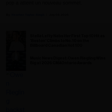
pop a atteint un nouveau sommet.
Heather Taylor-Singh
July 08, 2026
Stella Lefty Nabs Her First Top 10 Hit as
'Boston' Climbs to No. 10 on the
Billboard Canadian Hot 100
Music News Digest: Owen Riegling Wins
Big at 2026 CMAOntario Awards