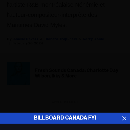
l'artiste R&B montréalaise Néhémie et
l'auteur-compositeur-interprète des
Maritimes David Myles.
Amélie Revert
Richard Trapunski
Kerry Doole
February 26, 2024
Fresh Sounds Canada: Charlotte Day
Wilson, Ikky & More
ADVERTISEMENT
BILLBOARD CANADA FYI