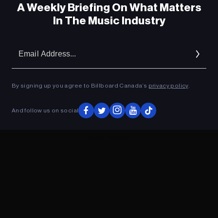
A Weekly Briefing On What Matters
In The Music Industry
Em
Ad
By signing up you agree to Billboard Canada’s
privacy policy
.
And follow us on social
ADVERTISEMENT