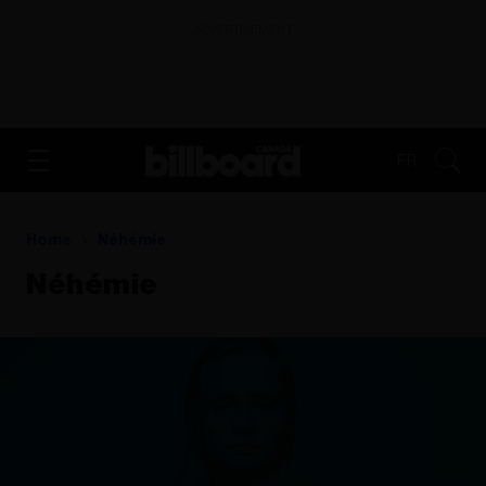
ADVERTISEMENT
FR
Home
Néhémie
Néhémie