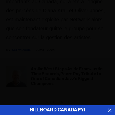
importants au Canada, qui a été à l'origine
des percées de Diana Krall et Oliver Jones,
est maintenant exploité par Nettwerk alors
que son fondateur quitte le groupe pour se
concentrer sur la gestion des artistes.
Kerry Doole
July 31, 2024
As Jim West Steps Aside From Justin
Time Records, Peers Pay Tribute to
One of Canadian Jazz's Biggest
Champions
ADVERTISEMENT
BILLBOARD CANADA FYI