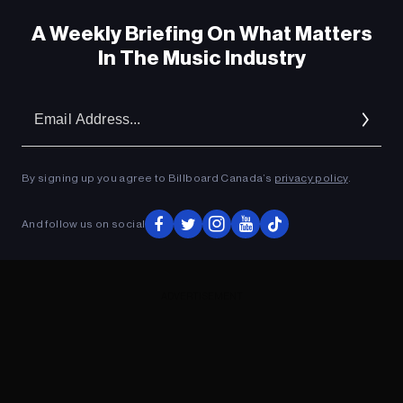
A Weekly Briefing On What Matters
In The Music Industry
Em
Ad
By signing up you agree to Billboard Canada’s
privacy policy
.
And follow us on social
ADVERTISEMENT