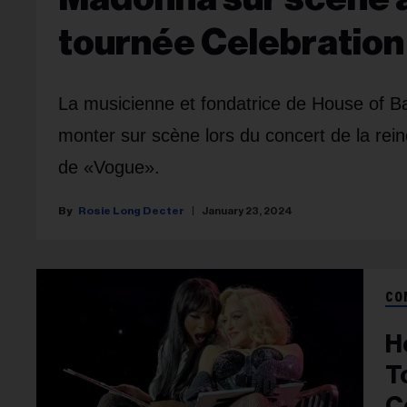
tournée Celebration
La musicienne et fondatrice de House of B
monter sur scène lors du concert de la reine
de «Vogue».
Rosie Long Decter
January 23, 2024
CO
H
T
C