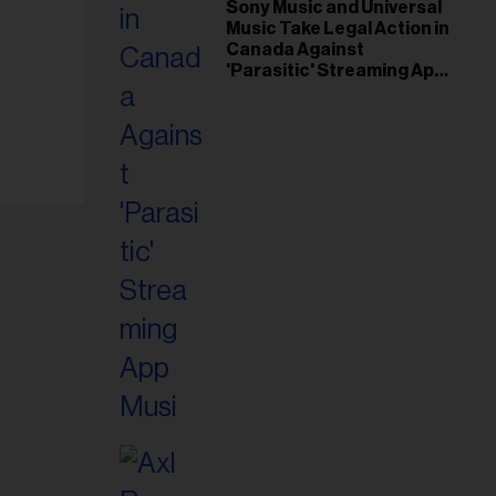
il
Sony Music and Universal
Music Take Legal Action in
ess...
Canada Against
'Parasitic' Streaming App
Musi