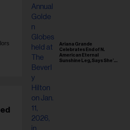
lors
Ariana Grande
Celebrates End of N.
American Eternal
Sunshine Leg, Says She’s
‘Overwhelmed With Love
and the Deepest
Gratitude’
ted