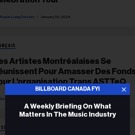
Rosie Long Decter
January 23, 2024
ANÇAIS
es Artistes Montréalaises Se
éunissent Pour Amasser Des Fond
our L'organisation Trans ASTTeQ
BILLBOARD CANADA FYI
Rosie Long Decter
December 13, 2023
A Weekly Briefing On What
Matters In The Music Industry
TEST NEWS