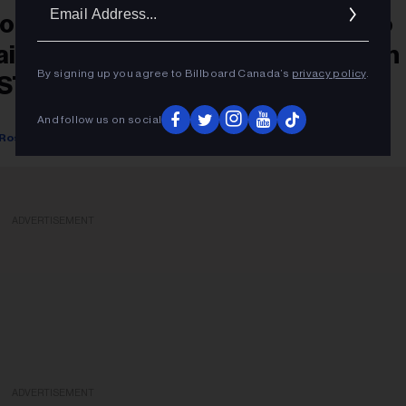
Ema
ontreal Artists Come Together To
Addr
aise Money For Trans Organization
By signing up you agree to Billboard Canada’s
privacy policy
.
STTeQ
And follow us on social
Rosie Long Decter
December 13, 2023
ADVERTISEMENT
ADVERTISEMENT