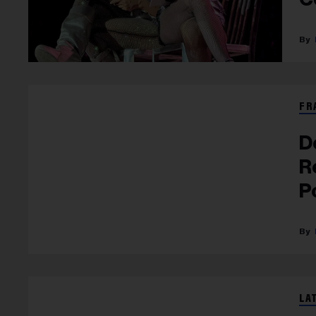
FR
D
R
P
LA