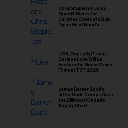
Chris Stapleton Joins
Guns N’ Roses for
Surprise Cover of a Bob
Dylan Hit at Band’s
Toronto Show
LISA, Our Lady Peace,
Darlene Love Will Be
Featured in Music-Driven
Films at TIFF 2026
James Barker Band’s
‘After Dark’ Creeps Onto
the Billboard Canada
Airplay Chart