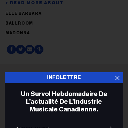
ELLE BARBARA
BALLROOM
MADONNA
INFOLETTRE
ADVERTISEMENT
Un Survol Hebdomadaire De
L’actualité De L’industrie
Musicale Canadienne.
Adres