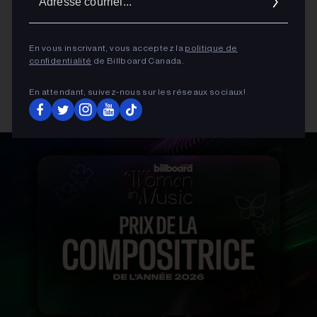
courrie
En vous inscrivant, vous acceptez la
politique de
confidentialité
de Billboard Canada.
En attendant, suivez‑nous sur les réseaux sociaux!