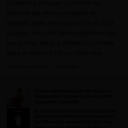
deuxième à se hisser au sommet du
palmarès des albums canadiens de
Billboard, après
The Secret of Us
en 2024.
Daughter From Hell
devient également son
tout premier album à atteindre la première
place du Billboard 200 aux États-Unis.
Heather Taylor-Singh
July 29, 2026
Gracie Abrams Scores Her Second
Billboard No. 1 Album in Canada With
‘Daughter From Hell’
Drake bat des records en cumulant le
plus grand nombre de titres numéro 1
au Billboard Canadian Hot 100 et au
palmarès des albums canadiens