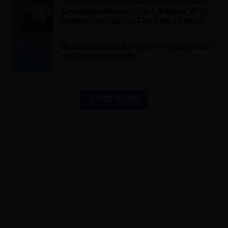
Zach Bryan Debuts Atop the Billboard
Canadian Albums Chart, Making ‘With
Heaven On Top’ His Third No. 1 Album
Retour sur les chansons et albums no 1
au Canada en 2016
LOAD MORE
ADVERTISEMENT