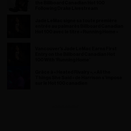
the Billboard Canadian Hot 100
Following Drake Livestream
Jade LeMac signe sa toute première
entrée au palmarès Billboard Canadian
Hot 100 avec le titre « Running Home »
Vancouver's Jade LeMac Earns First
Entry on the Billboard Canadian Hot
100 With ‘Running Home’
Grâce à « Heated Rivalry », « All the
Things She Said » de Harrison s’impose
sur le Hot 100 canadien
ADVERTISEMENT