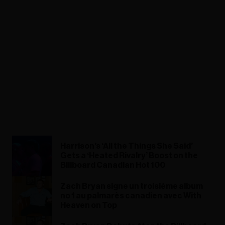
Harrison’s ‘All the Things She Said’
Gets a ‘Heated Rivalry’ Boost on the
Billboard Canadian Hot 100
Zach Bryan signe un troisième album
no 1 au palmarès canadien avec With
Heaven on Top