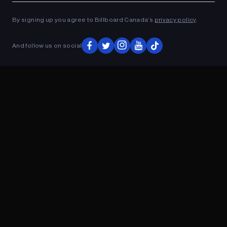
célébrées au Billboard Canada Power
Players 2025
By signing up you agree to Billboard Canada’s
privacy policy
.
And follow us on social
ADVERTISEMENT