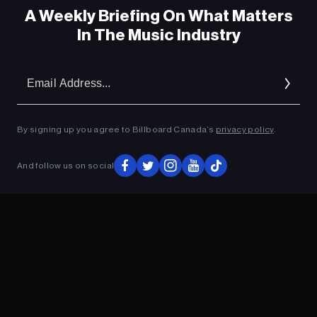
A Weekly Briefing On What Matters
In The Music Industry
Em
Ad
By signing up you agree to Billboard Canada’s
privacy policy
.
And follow us on social
ADVERTISEMENT