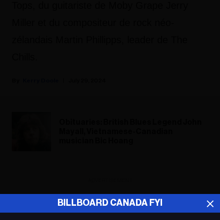
Tops, du guitariste de Moby Grape Jerry
Miller et du compositeur de rock néo-
zélandais Martin Phillipps, leader de The
Chills.
Kerry Doole
July 29, 2024
Obituaries: British Blues Legend John
Mayall, Vietnamese-Canadian
musician Bic Hoang
ADVERTISEMENT
BILLBOARD CANADA FYI