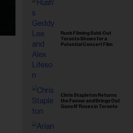
Rush Filming Sold-Out
Toronto Shows for a
Potential Concert Film
Chris Stapleton Returns
the Favour and Brings Out
Guns N' Roses in Toronto