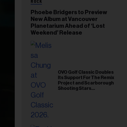
ROCK
Phoebe Bridgers to Preview
New Album at Vancouver
Planetarium Ahead of ‘Lost
Weekend’ Release
OVO Golf Classic Doubles
Its Support For The Remix
Project and Scarborough
Shooting Stars
Foundation in 2026