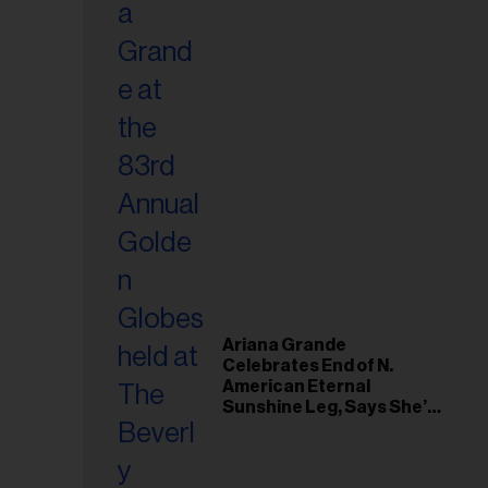
Ariana Grande
Celebrates End of N.
American Eternal
Sunshine Leg, Says She’s
‘Overwhelmed With Love
and the Deepest
Gratitude’
esse