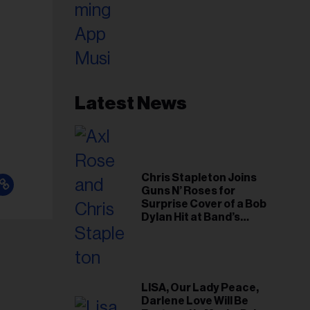
Latest News
Chris Stapleton Joins
Guns N’ Roses for
Surprise Cover of a Bob
Dylan Hit at Band’s
Toronto Show
LISA, Our Lady Peace,
Darlene Love Will Be