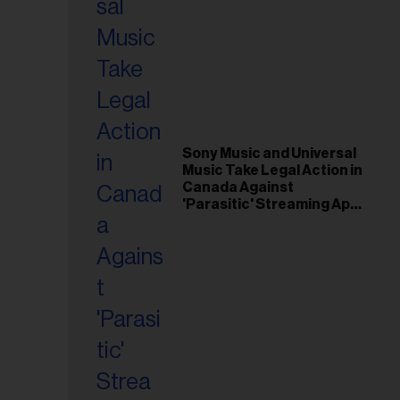
Sony Music and Universal
Music Take Legal Action in
Canada Against
'Parasitic' Streaming App
Musi