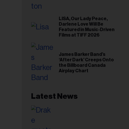
LISA, Our Lady Peace,
Darlene Love Will Be
Featured in Music-Driven
Films at TIFF 2026
James Barker Band’s
‘After Dark’ Creeps Onto
the Billboard Canada
Airplay Chart
Latest News