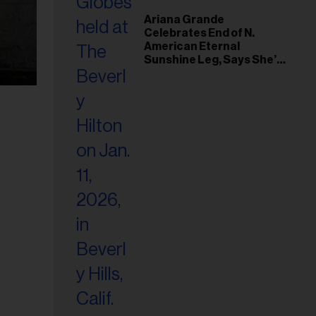
Ariana Grande
Celebrates End of N.
American Eternal
Sunshine Leg, Says She’s
‘Overwhelmed With Love
and the Deepest
Gratitude’