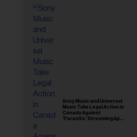
Sony Music and Universal
Music Take Legal Action in
Canada Against
'Parasitic' Streaming App
Musi
esse