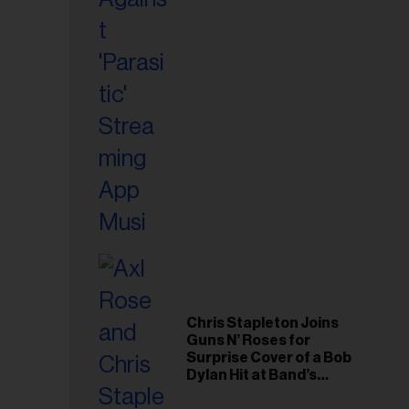
riel...
Chris Stapleton Joins
Guns N’ Roses for
Surprise Cover of a Bob
Dylan Hit at Band’s
Toronto Show