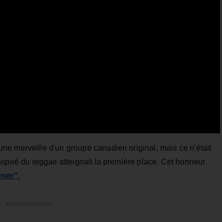
e merveille d'un groupe canadien original, mais ce n'était
spiré du reggae atteignait la première place. Cet honneur
mer".
ADVERTISEMENT