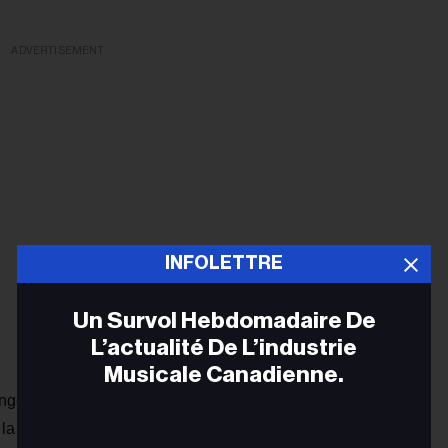
ADVERTISEMENT
INFOLETTRE
Un Survol Hebdomadaire De
L’actualité De L’industrie
Musicale Canadienne.
nger, a aidé à écrire "Rude" aux côtés du groupe, une
a main de sa fille en mariage et de recevoir des
Adr