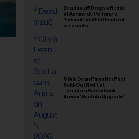
Deadmau5 Drops a Remix
of Angine de Poitrine's
'Fabienk' at VELD Festival
in Toronto
Olivia Dean Plays Her First
Sold-Out Night at
Toronto’s Scotiabank
Arena: ‘Such An Upgrade’