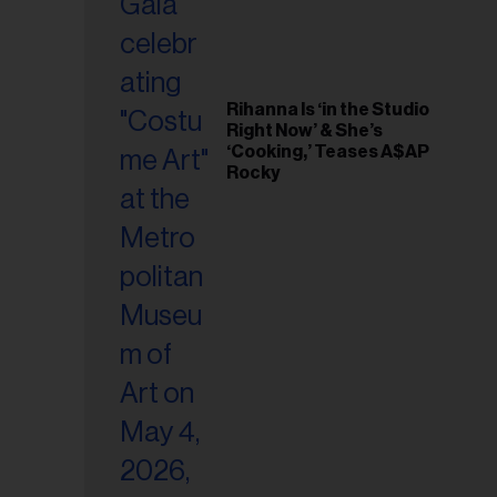
Rihanna Is ‘in the Studio
Right Now’ & She’s
‘Cooking,’ Teases A$AP
Rocky