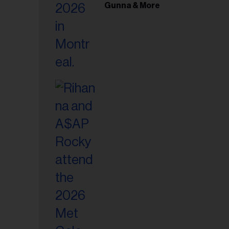
Gunna & More
riel...