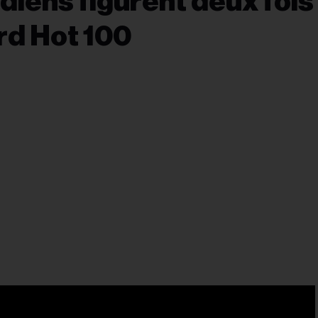
diens figurent deux fois
ard Hot 100