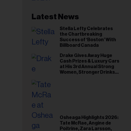
Latest News
Stella Lefty Celebrates
the Chartbreaking
Success of ‘Boston’ With
Billboard Canada
Drake Gives Away Huge
Cash Prizes & Luxury Cars
at His 3rd Annual Strong
Women, Stronger Drinks
Event
Osheaga Highlights 2026:
Tate McRae, Angine de
Poitrine, Zara Larsson,
esse