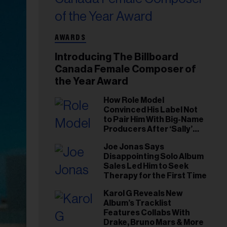
AWARDS
Introducing The Billboard
Canada Female Composer of
the Year Award
How Role Model
Convinced His Label Not
to Pair Him With Big-Name
Producers After ‘Sally’
Success: ‘I Got to Trust My
Joe Jonas Says
Gut This Time’
Disappointing Solo Album
Sales Led Him to Seek
Therapy for the First Time
Karol G Reveals New
Album’s Tracklist
Features Collabs With
Drake, Bruno Mars & More