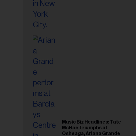
Music Biz Headlines: Tate
McRae Triumphs at
Osheaga, Ariana Grande