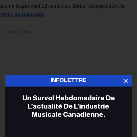
assements pendant 16 semaines. Bieber est également le
0 titres au palmarès
.
ADVERTISEMENT
INFOLETTRE
Un Survol Hebdomadaire De
L’actualité De L’industrie
Musicale Canadienne.
Adr