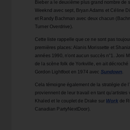
Bieber a le deuxième plus grand nombre de su
Weeknd avec sept, Bryan Adams et Céline Dio
et Randy Bachman avec deux chacun (Bachm
Turner Overdrive).
Cette liste rappelle que ce ne sont pas toujo
premières places: Alanis Morissette et Shani
années 1990, n'ont aucun succès n°1. Joni Mi
de la scène folk de Yorkville, en ait décroch
Sundown
Gordon Lightfoot en 1974 avec
.
Cela témoigne également de la stratégie de l'
proviennent de leur travail en tant qu'artiste
Work
Khaled et le couplet de Drake sur
de R
Canadian PartyNextDoor).