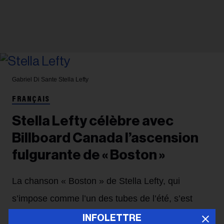
Gabriel Di Sante
Stella Lefty
FRANÇAIS
Stella Lefty célèbre avec
Billboard Canada l’ascension
fulgurante de « Boston »
La chanson « Boston » de Stella Lefty, qui
s’impose comme l’un des tubes de l’été, s’est
hissée dans le top 3 du Hot 100 canadien. La
INFOLETTRE