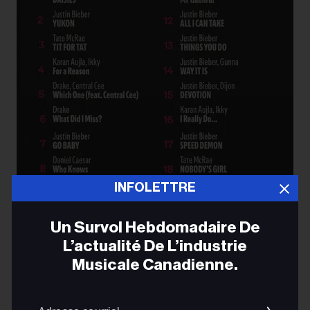
INFOLETTRE
Un Survol Hebdomadaire De
L’actualité De L’industrie
Musicale Canadienne.
Les artistes canadiens exercent une influence marquée
auprès des auditeurs du monde entier : quatre des
Adres