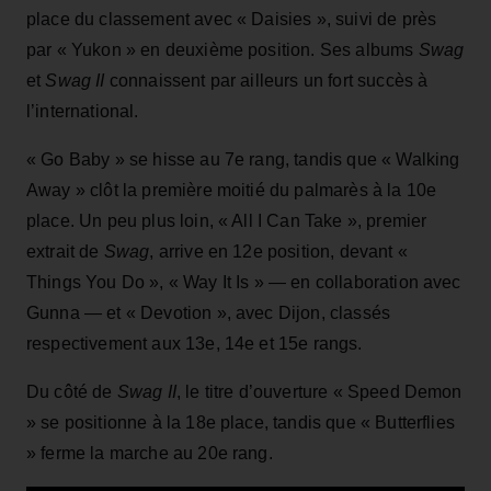
place du classement avec « Daisies », suivi de près
par « Yukon » en deuxième position. Ses albums
Swag
et
Swag II
connaissent par ailleurs un fort succès à
l’international.
« Go Baby » se hisse au 7e rang, tandis que « Walking
Away » clôt la première moitié du palmarès à la 10e
place. Un peu plus loin, « All I Can Take », premier
extrait de
Swag
, arrive en 12e position, devant «
Things You Do », « Way It Is » — en collaboration avec
Gunna — et « Devotion », avec Dijon, classés
respectivement aux 13e, 14e et 15e rangs.
Du côté de
Swag II
, le titre d’ouverture « Speed Demon
» se positionne à la 18e place, tandis que « Butterflies
» ferme la marche au 20e rang.