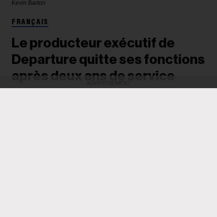
Kevin Barton
FRANÇAIS
Le producteur exécutif de
Departure quitte ses fonctions
après deux ans de service
ADVERTISEMENT
Après avoir dirigé deux éditions de la conférence,
anciennement connue sous le nom de Canadian
Music Week et désormais détenue par Loft
Entertainment et Oak View Group, Kevin Barton
affirme vouloir se consacrer à « un portefeuille de
projets plus vaste ».
Richard Trapunski
05 August