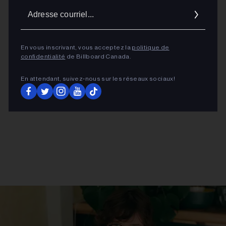
Adres
ADVERTISEMENT
courrie
En vous inscrivant, vous acceptez la
politique de
confidentialité
de Billboard Canada.
En attendant, suivez‑nous sur les réseaux sociaux!