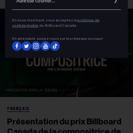
courrie
En vous inscrivant, vous acceptez la
politique de
confidentialité
de Billboard Canada.
En attendant, suivez‑nous sur les réseaux sociaux!
FRANÇAIS
Présentation du prix Billboard
Canada de la compositrice de