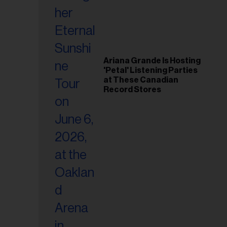
Ariana Grande Is Hosting
'Petal' Listening Parties
at These Canadian
Record Stores