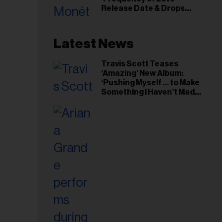
Release Date & Drops
riel...
Kaytranada-Produced
‘Reach Out’ Single
Latest News
Travis Scott Teases
‘Amazing’ New Album:
‘Pushing Myself … to Make
Something I Haven’t Made
Before’