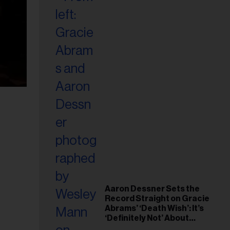
Aaron Dessner Sets the
Record Straight on Gracie
Abrams’ ‘Death Wish’: It’s
‘Definitely Not’ About
Taylor Swift