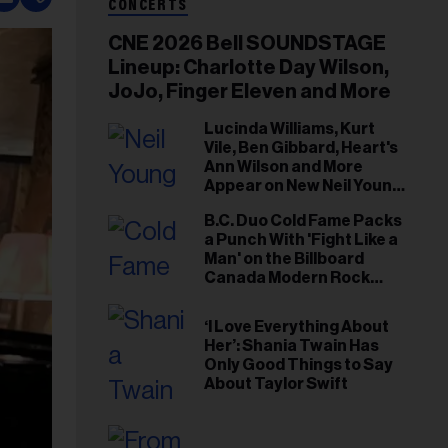
CONCERTS
CNE 2026 Bell SOUNDSTAGE
Lineup: Charlotte Day Wilson,
JoJo, Finger Eleven and More
Lucinda Williams, Kurt
Vile, Ben Gibbard, Heart's
Ann Wilson and More
Appear on New Neil Young
Tribute Albums
B.C. Duo Cold Fame Packs
a Punch With 'Fight Like a
Man' on the Billboard
Canada Modern Rock
Airplay Chart
‘I Love Everything About
Her’: Shania Twain Has
Only Good Things to Say
About Taylor Swift