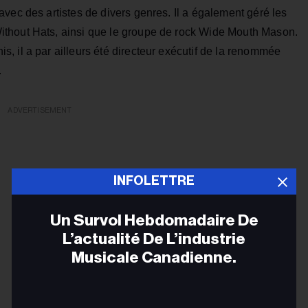
vec des artistes de divers genres. Il a également géré les
thout Hats, ainsi que le groupe de rock Wide Mouth Mason.
 il a par ailleurs été directeur exécutif de la renommée
.
ADVERTISEMENT
INFOLETTRE
Un Survol Hebdomadaire De
L’actualité De L’industrie
Musicale Canadienne.
Adr