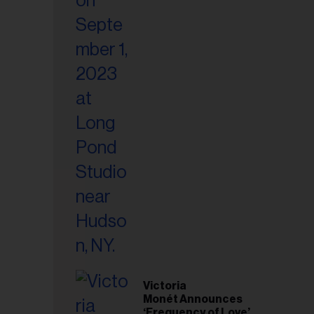
Victoria
Monét Announces
esse
‘Frequency of Love’