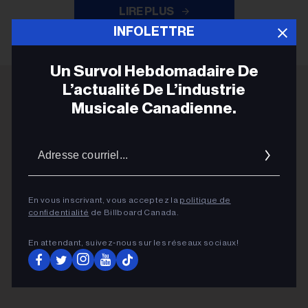
LIRE PLUS
INFOLETTRE
Un Survol Hebdomadaire De
L’actualité De L’industrie
Musicale Canadienne.
ADVERTISEMENT
Adres
courrie
En vous inscrivant, vous acceptez la
politique de
confidentialité
de Billboard Canada.
En attendant, suivez‑nous sur les réseaux sociaux!