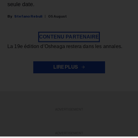
seule date.
Stefano Rebuli
05 August
CONTENU PARTENAIRE
La 19e édition d’Osheaga restera dans les annales.
LIRE PLUS
ADVERTISEMENT
ADVERTISEMENT