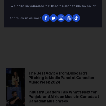
By signing up you agree to Billboard Canada’s
privacy policy
.
And follow us on social
The Best Advice from Billboard's
Pitching to Media Panel at Canadian
Music Week 2024
Industry Leaders Talk What's Next for
Punjabi and African Music in Canada at
Canadian Music Week