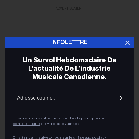
ADVERTISEMENT
INFOLETTRE
Un Survol Hebdomadaire De
L’actualité De L’industrie
Musicale Canadienne.
Adres
courrie
En vous inscrivant, vous acceptez la
politique de
confidentialité
de Billboard Canada.
En attendant, suivez‑nous sur les réseaux sociaux!