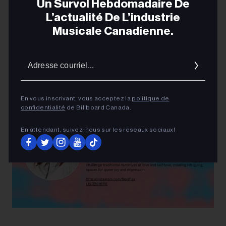
Un Survol Hebdomadaire De
L’actualité De L’industrie
Musicale Canadienne.
Adres
courrie
R. Flex
En vous inscrivant, vous acceptez la
politique de
confidentialité
de Billboard Canada.
En attendant, suivez‑nous sur les réseaux sociaux!