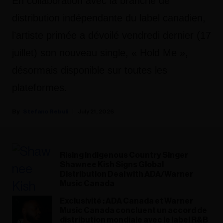
En collaboration avec la branche de
distribution indépendante du label canadien,
l’artiste primée a dévoilé vendredi dernier (17
juillet) son nouveau single, « Hold Me »,
désormais disponible sur toutes les
plateformes.
Stefano Rebuli
July 21, 2026
Rising Indigenous Country Singer
Shawnee Kish Signs Global
Distribution Deal with ADA/Warner
Music Canada
Exclusivité : ADA Canada et Warner
Music Canada concluent un accord de
distribution mondiale avec le label R&B