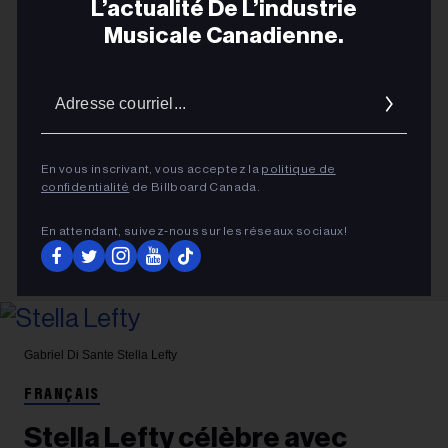
L’actualité De L’industrie
Musicale Canadienne.
Adres
courrie
En vous inscrivant, vous acceptez la
politique de
confidentialité
de Billboard Canada.
En attendant, suivez‑nous sur les réseaux sociaux!
Gabriel Di Sante
Stella Lefty
FRANÇAIS
Stella Lefty célèbre avec