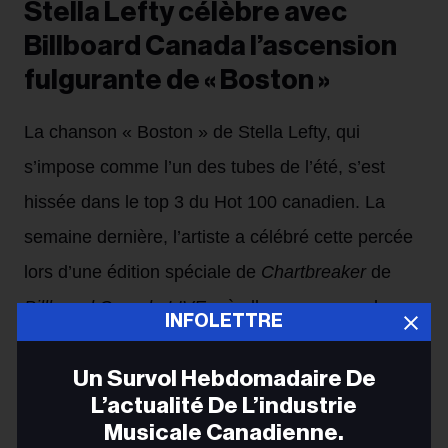
Stella Lefty célèbre avec
Billboard Canada l’ascension
fulgurante de « Boston »
La chanson « Boston » de Stella Lefty, qui
s’impose comme l’un des tubes de l’été, s’est
hissée dans le top 3 du Hot 100 canadien. La
semaine dernière, l’artiste a célébré cette percée
lors d’une édition spéciale de
Chartbreaker
de
Billboard Canada LIVE
, où elle a reçu une plaque
INFOLETTRE
commémorative. Dans cette nouvelle entrevue,
Un Survol Hebdomadaire De
elle revient sur le succès fulgurant qui a
L’actualité De L’industrie
bouleversé sa carrière.
Musicale Canadienne.