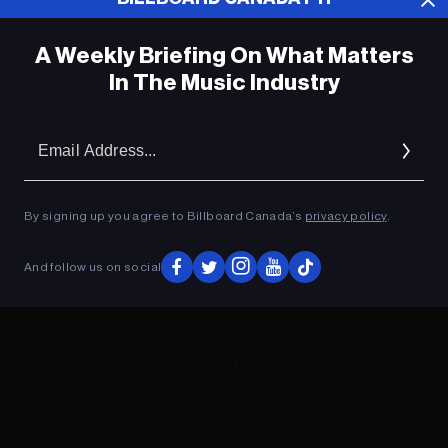
A Weekly Briefing On What Matters
In The Music Industry
Em
Ad
By signing up you agree to Billboard Canada’s
privacy policy
.
And follow us on social
ADVERTISEMENT