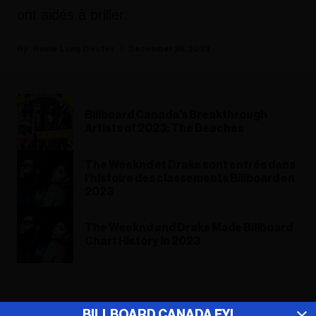
ont aidés à briller.
Rosie Long Decter
December 26, 2023
Billboard Canada's Breakthrough
Artists of 2023: The Beaches
The Weeknd et Drake sont entrés dans
l’histoire des classements Billboard en
2023
The Weeknd and Drake Made Billboard
Chart History In 2023
ADVERTISEMENT
BILLBOARD CANADA FYI