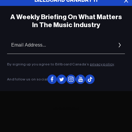
BILLBOARD CANADA FYI
A Weekly Briefing On What Matters
In The Music Industry
Em
Ad
By signing up you agree to Billboard Canada’s
privacy policy
.
And follow us on social
ADVERTISEMENT