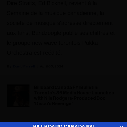
Dire Straits, Ed Bicknell, revient à la
Semaine de la musique canadienne, la
société de musique s'adresse directement
aux fans, Bandzoogle publie ses chiffres et
le groupe new wave torontois Pukka
Orchestra est réédité.
David Farrell
April 03, 2024
Billboard Canada FYI Bulletin:
Toronto's 86 Media House Launches
with Nile Rodgers-Produced Doc
'Disco's Revenge'
ADVERTISEMENT