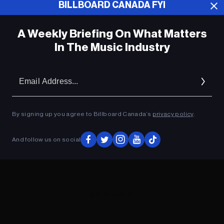
BILLBOARD CANADA FYI
ADVERTISEMENT
A Weekly Briefing On What Matters
In The Music Industry
Em
Ad
By signing up you agree to Billboard Canada’s
privacy policy
.
And follow us on social
ADVERTISEMENT