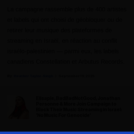
La campagne rassemble plus de 400 artistes
et labels qui ont choisi de géobloquer ou de
retirer leur musique des plateformes de
streaming en Israël, en réaction au conflit
israélo-palestinien — parmi eux, les labels
canadiens Constellation et Arbutus Records.
Heather Taylor-Singh
September 19, 2025
Elisapie, BadBadNotGood, Jonathan
Personne & More Join Campaign to
Block Their Music Streaming in Israel:
'No Music For Genocide'