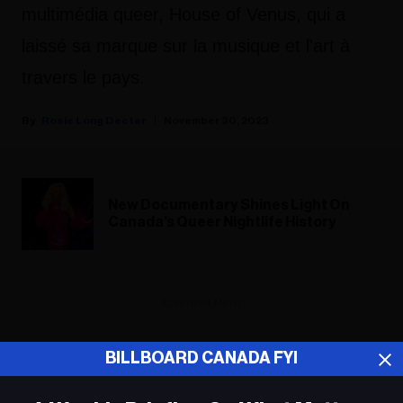
multimédia queer, House of Venus, qui a
laissé sa marque sur la musique et l'art à
travers le pays.
Rosie Long Decter
November 30, 2023
New Documentary Shines Light On
Canada’s Queer Nightlife History
ADVERTISEMENT
BILLBOARD CANADA FYI