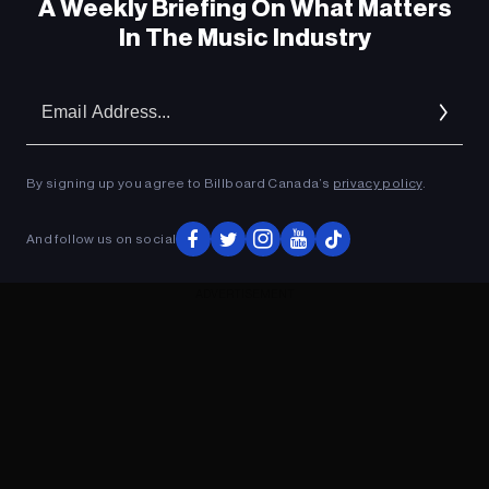
A Weekly Briefing On What Matters
In The Music Industry
Em
Ad
By signing up you agree to Billboard Canada’s
privacy policy
.
And follow us on social
ADVERTISEMENT