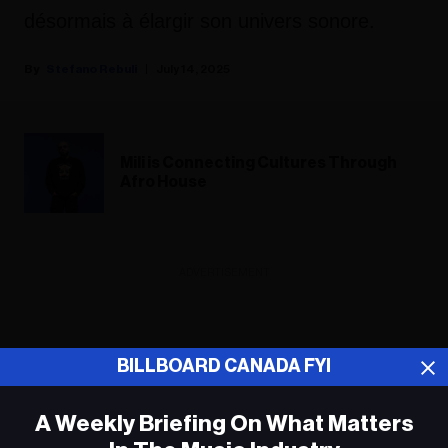
désormais à élargir son univers sonore.
Stefano Rebuli
July 14, 2025
Mili is Connecting Cultures Through
Afro House
ADVERTISEMENT
BILLBOARD CANADA FYI
A Weekly Briefing On What Matters