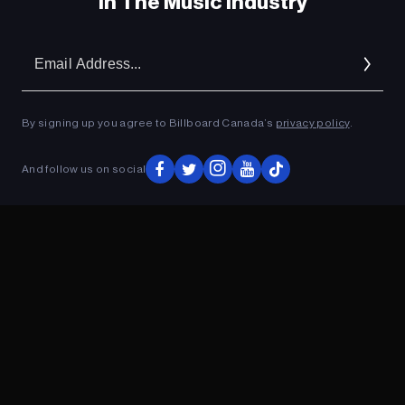
In The Music Industry
Em
Ad
By signing up you agree to Billboard Canada’s
privacy policy
.
And follow us on social
ADVERTISEMENT