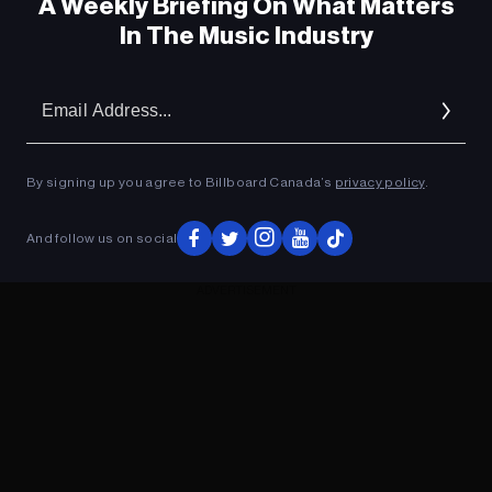
A Weekly Briefing On What Matters
In The Music Industry
Em
Ad
By signing up you agree to Billboard Canada’s
privacy policy
.
And follow us on social
ADVERTISEMENT