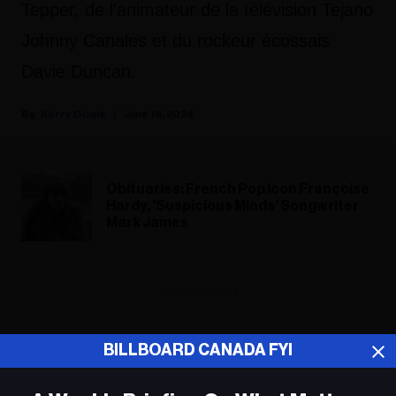
Tepper, de l'animateur de la télévision Tejano
Johnny Canales et du rockeur écossais
Davie Duncan.
Kerry Doole
June 18, 2024
Obituaries: French Pop Icon Françoise
Hardy, 'Suspicious Minds' Songwriter
Mark James
ADVERTISEMENT
BILLBOARD CANADA FYI