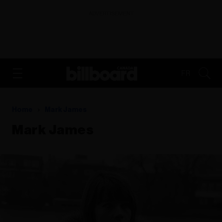
ADVERTISEMENT
FR
Home
Mark James
Mark James