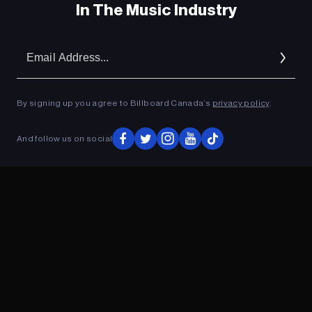
In The Music Industry
Em
Ad
By signing up you agree to Billboard Canada’s
privacy policy
.
And follow us on social
ADVERTISEMENT