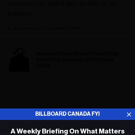
son unique qui séduit bien au-delà de ses
frontières.
Yasmine Seck
December 07, 2024
Montreal's New Wave of French Rap
Could Be a Gateway to the Global
Stage
ADVERTISEMENT
BILLBOARD CANADA FYI
A Weekly Briefing On What Matters