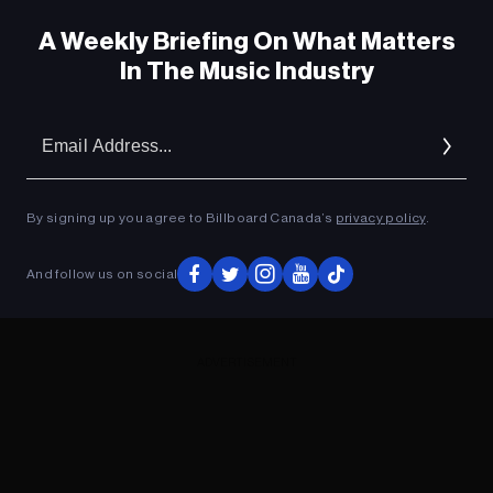
A Weekly Briefing On What Matters
In The Music Industry
Em
Ad
By signing up you agree to Billboard Canada’s
privacy policy
.
And follow us on social
ADVERTISEMENT