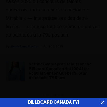
saison 2025 du concours de talents
québécois, mais sa chanson originale «
Minable » — interprétée lors des demi-
finales — s’impose tout de même en entrant
au palmarès à la 79e position.
Rosie Long Decter
April 09, 2025
Katrine Sansregret Debuts on the
Billboard Canadian Hot 100 After
Popular Stint on Quebec's 'Star
Académie' TV Show
ADVERTISEMENT
BILLBOARD CANADA FYI