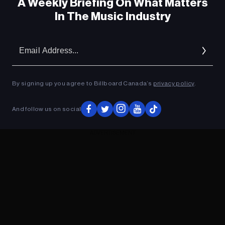
A Weekly Briefing On What Matters
In The Music Industry
Em
Ad
By signing up you agree to Billboard Canada’s
privacy policy
.
And follow us on social
ADVERTISEMENT