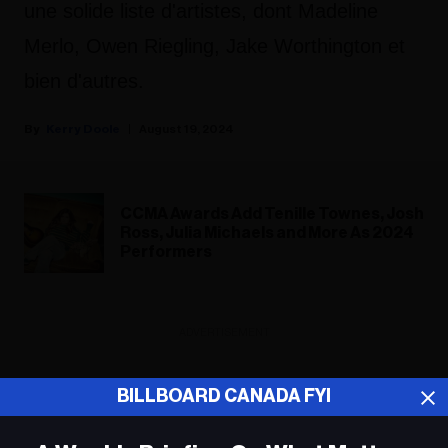
une solide liste d'artistes, dont Madeline
Merlo, Owen Riegling, Jake Worthington et
bien d'autres.
Kerry Doole
August 19, 2024
CCMA Awards Add Tenille Townes, Josh
Ross, Julia Michaels and More As 2024
Performers
ADVERTISEMENT
BILLBOARD CANADA FYI