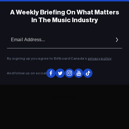
A Weekly Briefing On What Matters
In The Music Industry
Em
Ad
By signing up you agree to Billboard Canada’s
privacy policy
.
And follow us on social
ADVERTISEMENT