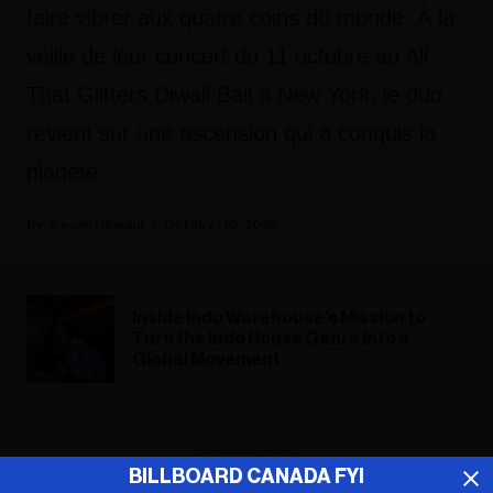
faire vibrer aux quatre coins du monde. À la
veille de leur concert du 11 octobre au All
That Glitters Diwali Ball à New York, le duo
revient sur une ascension qui a conquis la
planète.
Peony Hirwani
October 10, 2025
Inside Indo Warehouse's Mission to
Turn the Indo House Genre Into a
Global Movement
ADVERTISEMENT
BILLBOARD CANADA FYI