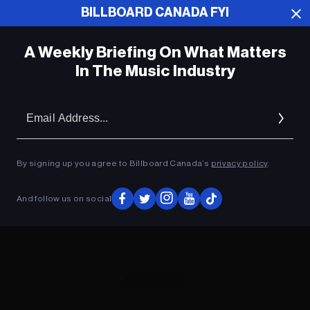
BILLBOARD CANADA FYI
ADVERTISEMENT
A Weekly Briefing On What Matters
In The Music Industry
Em
Ad
By signing up you agree to Billboard Canada’s
privacy policy
.
And follow us on social
ADVERTISEMENT