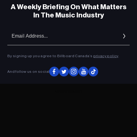
A Weekly Briefing On What Matters
In The Music Industry
Em
Ad
By signing up you agree to Billboard Canada’s
privacy policy
.
And follow us on social
ADVERTISEMENT