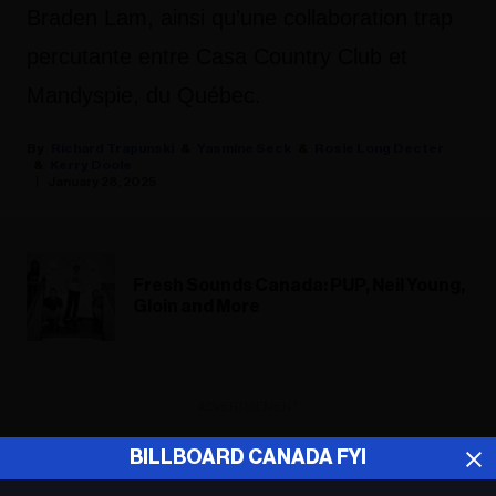
Braden Lam, ainsi qu’une collaboration trap
percutante entre Casa Country Club et
Mandyspie, du Québec.
Richard Trapunski
Yasmine Seck
Rosie Long Decter
Kerry Doole
January 28, 2025
Fresh Sounds Canada: PUP, Neil Young,
Gloin and More
ADVERTISEMENT
BILLBOARD CANADA FYI