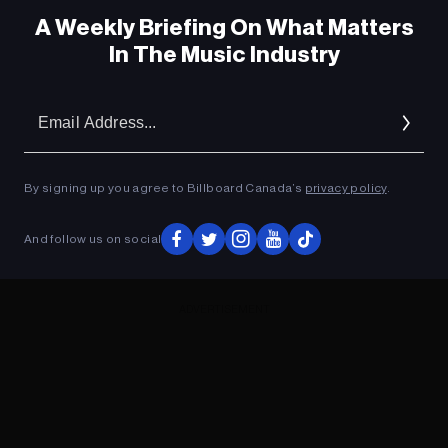
A Weekly Briefing On What Matters
In The Music Industry
Em
Ad
By signing up you agree to Billboard Canada’s
privacy policy
.
And follow us on social
ADVERTISEMENT