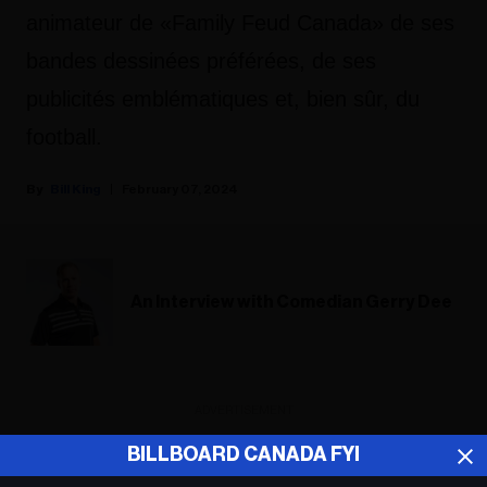
animateur de «Family Feud Canada» de ses
bandes dessinées préférées, de ses
publicités emblématiques et, bien sûr, du
football.
Bill King
February 07, 2024
An Interview with Comedian Gerry Dee
ADVERTISEMENT
BILLBOARD CANADA FYI