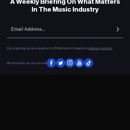
A Weekly Briefing On What Matters
In The Music Industry
Em
Ad
By signing up you agree to Billboard Canada’s
privacy policy
.
And follow us on social
ADVERTISEMENT