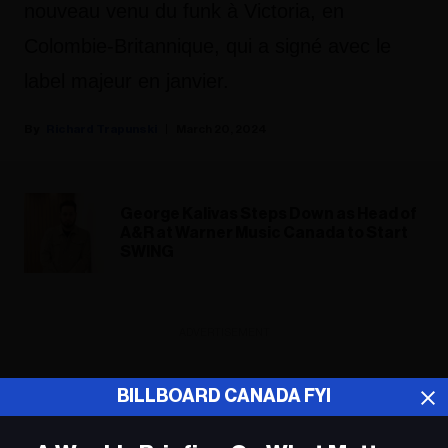
nouveau venu du funk à Victoria, en
Colombie-Britannique, qui a signé avec le
label majeur en janvier.
Richard Trapunski
March 20, 2024
George Kalivas Steps Down as Head of
A&R at Warner Music Canada to Start
SWING
ADVERTISEMENT
BILLBOARD CANADA FYI