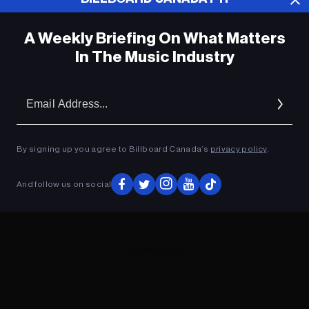
A Weekly Briefing On What Matters
In The Music Industry
Em
Ad
By signing up you agree to Billboard Canada’s
privacy policy
.
And follow us on social
ADVERTISEMENT