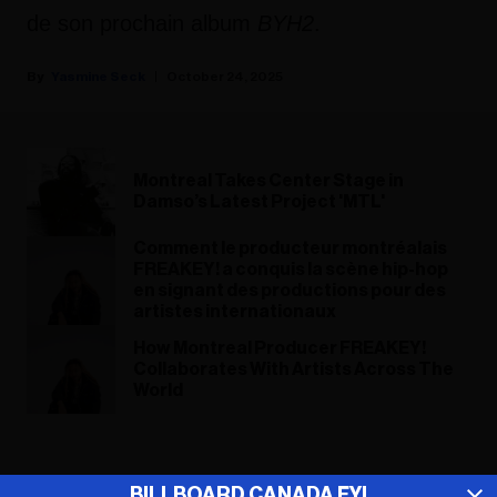
de son prochain album
BYH2
.
Yasmine Seck
October 24, 2025
Montreal Takes Center Stage in
Damso’s Latest Project 'MTL'
Comment le producteur montréalais
FREAKEY! a conquis la scène hip-hop
en signant des productions pour des
artistes internationaux
How Montreal Producer FREAKEY!
Collaborates With Artists Across The
World
ADVERTISEMENT
BILLBOARD CANADA FYI