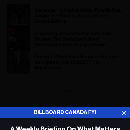
Osheaga Highlights 2026: Tate McRae,
Angine de Poitrine, Zara Larsson,
Gunna & More
Clipse Pay Tribute to Parents With
Moving ‘The Birds Don’t Sing’
Performance on ‘Tonight Show’
Pusha T & No Malice Reunite, Perform
as Clipse at the 2022 BET Hip
Hop Awards
ADVERTISEMENT
BILLBOARD CANADA FYI
A Weekly Briefing On What Matters