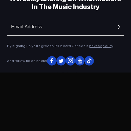
In The Music Industry
Em
Ad
By signing up you agree to Billboard Canada’s
privacy policy
.
And follow us on social
ADVERTISEMENT